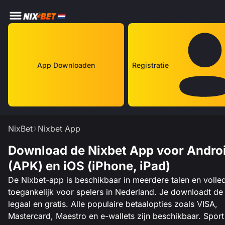
App Downloaden
Registratie
NixBet
Nixbet App
Download de Nixbet App voor Andro
(APK) en iOS (iPhone, iPad)
De Nixbet-app is beschikbaar in meerdere talen en volle
toegankelijk voor spelers in Nederland. Je downloadt d
legaal en gratis. Alle populaire betaalopties zoals VISA,
Mastercard, Maestro en e-wallets zijn beschikbaar. Sport