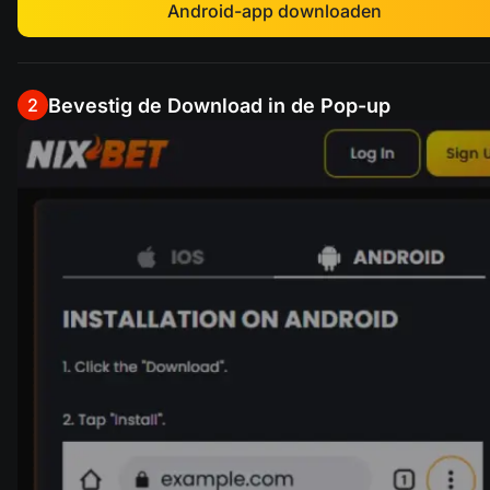
Android-app downloaden
Bevestig de Download in de Pop-up
2