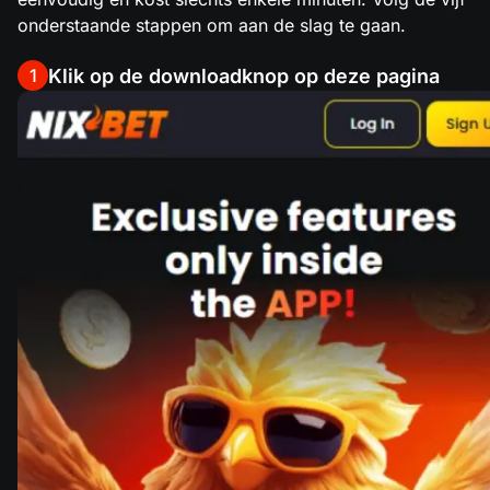
onderstaande stappen om aan de slag te gaan.
Klik op de downloadknop op deze pagina
1