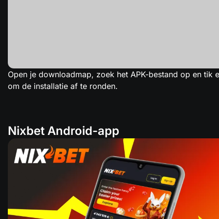
Open je downloadmap, zoek het APK-bestand op en tik 
om de installatie af te ronden.
Nixbet Android-app