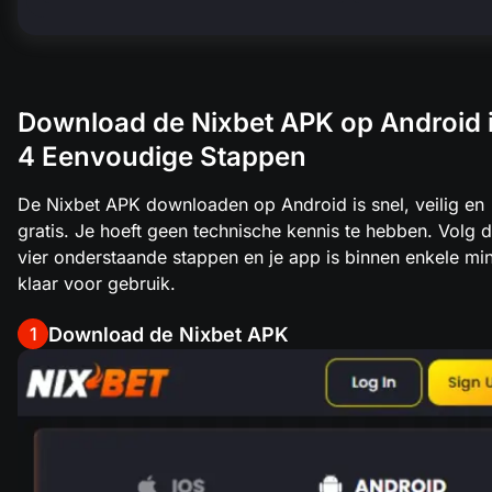
Download de Nixbet APK op Android 
4 Eenvoudige Stappen
De Nixbet APK downloaden op Android is snel, veilig en
gratis. Je hoeft geen technische kennis te hebben. Volg 
vier onderstaande stappen en je app is binnen enkele mi
klaar voor gebruik.
Download de Nixbet APK
1